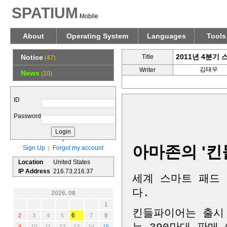
SPATIUM
Mobile
About
Operating System
Languages
Tools
2011년 4분기
Notice
Title
(47)
김태우
Writer
News
(10)
ID
Password
아마존의 '킨
Sign Up
Forgot my account
|
Location
United States
IP Address
216.73.216.37
세계 스마트 패드 
다.
2026. 08
1
킨들파이어는 출시 
6
2
3
4
5
7
8
9
10
11
12
13
14
15