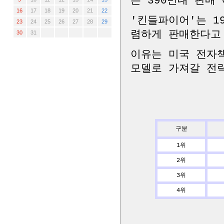
는 390만대 판매
16
17
18
19
20
21
22
'킨들파이어'는 1
23
24
25
26
27
28
29
렴하게 판매한다고
30
31
이유는 미국 전자
모델로 가져갈 전
구분
1위
2위
3위
4위